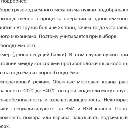
ь подробнее:
боре грузоподъемного механизма нужно подобрать к
оизводственного процесса операции и одновременно
ятия нет грузов больше 3х тонн, зачем тогда устанав
нного механизма. Поэтому учитывается при выборе:
узоподъемность;
змер (длина несущей балки). В этом случае нужно ори
стояние между консолями противоположенных колонн
сота подъёма и скоростб подъёма;
емпературный режим. Обычные мостовые краны расс
пазоне от -20°С до +40°С, но производители могут опу
рывобезопасность и взрывозащищенность. Некоторы
ники специализируются на ВБИ и ВЗИ кранов. Поэт
можность пожара или взрыва, заказывать подъемный
одах;