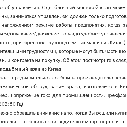
особ управления. Одноблочный мостовой кран может 
ины, заниматься управлением должен только подготовл
 напряженном режиме работы предприятия, когда з
ъем/опускание/движение, гораздо удобнее управление
этого, приобретение грузоподъемных машин из Китая (
ительными трудностями, которые могут быть частично
ании контракта на покупку. Об этом постмотрите в сл
 подъёмный кран из Китая
жно предварительно сообщить производителю кран
отехническое оборудование крана, изготовлено в К
мер, напряжение тока для промышленности: Трехфаз
0В; 50 Гц)
важно обращать внимание на то, когда Вы решили купи
рительно сообщить производителю импорт порта, и от 