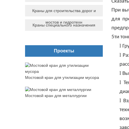
Сказат
При вы
Краны для строительства дорог и
для пр
мостов и гидротехн
Краны специального назначения
предпри
5ти то
l
Гр
Проекты
l
Ра
рас
l
Вы
Мостовой кран для утилизации мусора
l
Т
диа
Мостовой кран для металлургии
l
Вз
тех
воз
зав