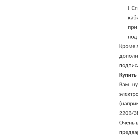
l
Сп
каб
при
под
Кроме 
дополн
подпис
Купить
Вам ну
электр
(напри
220В/38
Очень 
предва