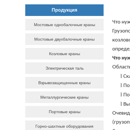
Продукция
Что ну
Мостовые однобалочные краны
Грузоп
Мостовые двухбалочные краны
козлово
опреде
Козловые краны
Что ну
Область
Электрическая таль
l
Ск
Взрывозащищенные краны
l
По
l
По
Металлургические краны
l
Вы
Портовые краны
Очевид
(грузоп
Горно-шахтные оборудования