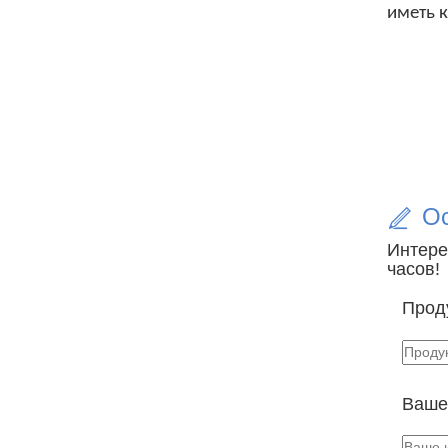
иметь 
Ос
Интере
часов!
Прод
Ваше