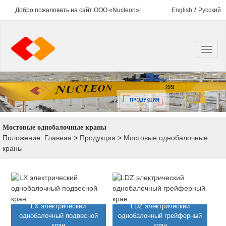
/
Добро пожаловать на сайт ООО «Nucleon»!
English
Русский
Мостовые однобалочные краны
Положение:
Главная
>
Продукция
>
Мостовые однобалочные
краны
LX электрический
LDZ электрический
однобалочный подвесной
однобалочный грейферный
кран
кран