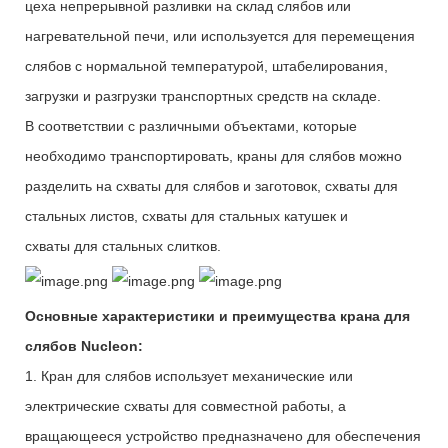
цеха непрерывной разливки на склад слябов или
нагревательной печи, или используется для перемещения
слябов с нормальной температурой, штабелирования,
загрузки и разгрузки транспортных средств на складе.
В соответствии с различными объектами, которые
необходимо транспортировать, краны для слябов можно
разделить на схват
ы
для слябов и заготовок, схват
ы
для
стальных листов, схват
ы
для стальных катушек и
схват
ы
для стальных слитков.
Основные характеристики и преимущества крана для
слябов Nucleon
:
1.
Кран для
слябов
использует механические или
электрические
схваты
для совместной работы, а
вращающееся устройство предназначено для обеспечения