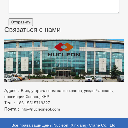
Отправить
Связаться с нами
Адрес：
В индустриальном парке кранов, уезде Чанюань,
провинции Хэнань, КНР
Тел.：
+86 15515719327
Почта：
info@nucleoneot.com
Все права защищены:Nucleon (Xinxiang) Crane Co., Ltd.